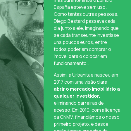
mas durante anos o Edifício
España esteve sem uso.
Como tantas outras pessoas,
Diego Bestard passava cada
dia junto a ele, imaginando que
se cada transeunte investisse
uns poucos euros, entre
todos poderiam comprar o
imóvel para o colocar em
funcionamento…
Assim, a Urbanitae nasceu em
2017 com uma visão clara:
abrir o mercado imobiliário a
qualquer investidor,
eliminando barreiras de
acesso. Em 2019, com a licença
da CNMV, financiámos o nosso
primeiro projeto, e desde