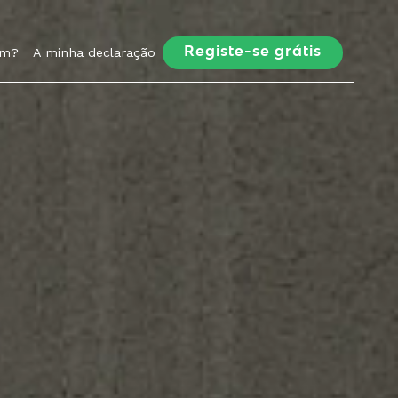
am?
A minha declaração
Registe-se grátis