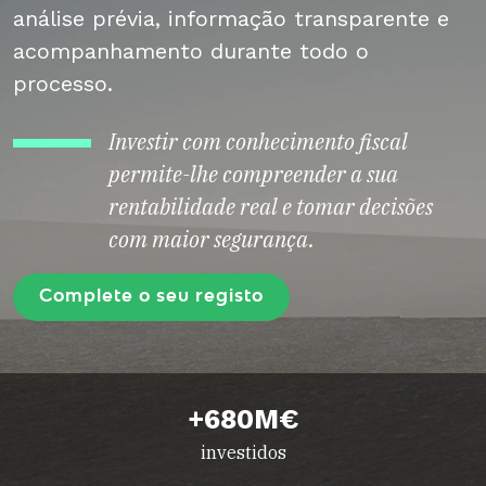
análise prévia, informação transparente e
acompanhamento durante todo o
processo.
Investir com conhecimento fiscal
permite-lhe compreender a sua
rentabilidade real e tomar decisões
com maior segurança.
Complete o seu registo
+680M€
investidos