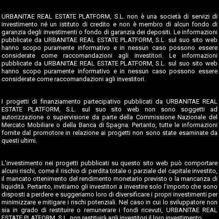
URBANITAE REAL ESTATE PLATFORM, S.L. non è una società di servizi di
investimento né un istituto di credito e non è membro di alcun fondo di
garanzia degli investimenti o fondo di garanzia dei depositi. Le informazioni
pubblicate da URBANITAE REAL ESTATE PLATFORM, S.L. sul suo sito web
hanno scopo puramente informativo e in nessun caso possono essere
considerate come raccomandazioni agli investitori. Le informazioni
pubblicate da URBANITAE REAL ESTATE PLATFORM, S.L. sul suo sito web
hanno scopo puramente informativo e in nessun caso possono essere
considerate come raccomandazioni agli investitori.
I progetti di finanziamento partecipativo pubblicati da URBANITAE REAL
ESTATE PLATFORM, S.L. sul suo sito web non sono soggetti ad
autorizzazione o supervisione da parte della Commissione Nazionale del
Mercato Mobiliare o della Banca di Spagna. Pertanto, tutte le informazioni
fornite dal promotore in relazione ai progetti non sono state esaminate da
questi ultimi.
L'investimento nei progetti pubblicati su questo sito web può comportare
alcuni rischi, come il rischio di perdita totale o parziale del capitale investito,
il mancato ottenimento del rendimento monetario previsto o la mancanza di
liquidità. Pertanto, invitiamo gli investitori a investire solo l'importo che sono
disposti a perdere e suggeriamo loro di diversificare i propri investimenti per
minimizzare e mitigare i rischi potenziali. Nel caso in cui lo sviluppatore non
sia in grado di restituire o remunerare i fondi ricevuti, URBANITAE REAL
ESTATE PLATFORM, S.L. non restituirà agli investitori il loro investimento.