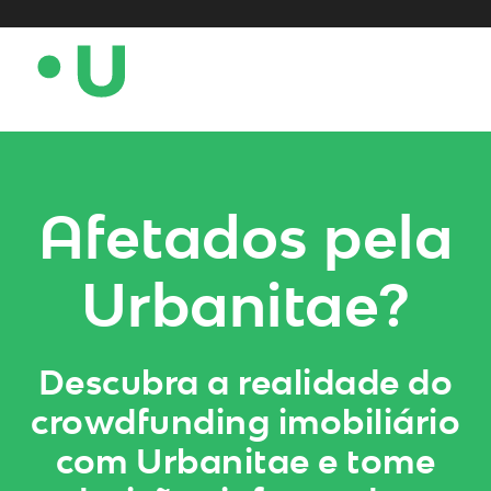
Afetados pela
Urbanitae?
Descubra a realidade do
crowdfunding imobiliário
com Urbanitae e tome